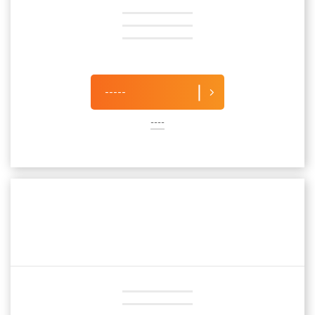
-----
----