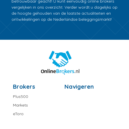
betrouwbaar geacht! U kunt eenvoudig online brokers
vergelijken in ons overzicht. Verder wordt u dagelijks op
de hoogte gehouden van de laatste actualiteiten en
ontwikkelingen op de Nederlandse beleggingsmarkt!
Brokers
Navigeren
Plus500
Markets
eToro