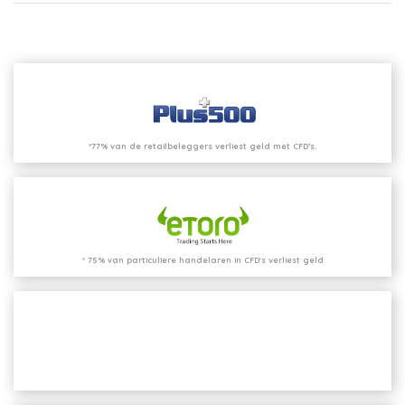
*77% van de retailbeleggers verliest geld met CFD’s.
* 75% van particuliere handelaren in CFD's verliest geld