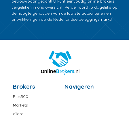
betrouwbaar geacht! U kunt eenvoudig online brokers
vergelijken in ons overzicht. Verder wordt u dagelijks op
de hoogte gehouden van de laatste actualiteiten en
ontwikkelingen op de Nederlandse beleggingsmarkt!
Brokers
Navigeren
Plus500
Markets
eToro