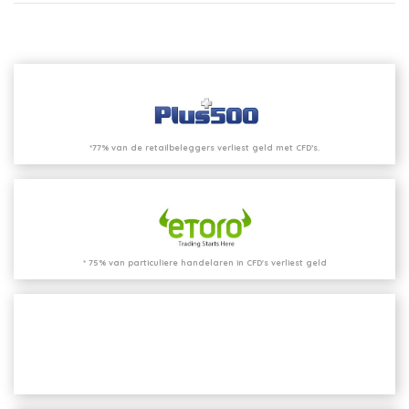
*77% van de retailbeleggers verliest geld met CFD’s.
* 75% van particuliere handelaren in CFD's verliest geld