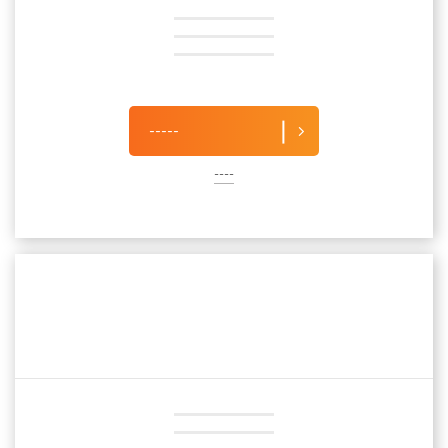
-----
----