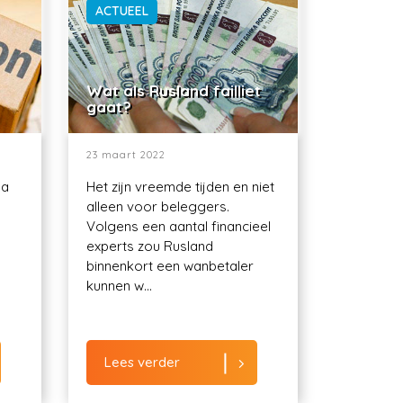
ACTUEEL
Wat als Rusland failliet
gaat?
23 maart 2022
ma
Het zijn vreemde tijden en niet
alleen voor beleggers.
Volgens een aantal financieel
experts zou Rusland
binnenkort een wanbetaler
kunnen w...
Lees verder