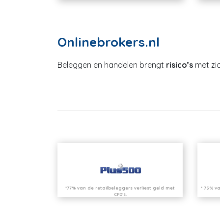
Onlinebrokers.nl
Beleggen en handelen brengt
risico’s
met zic
*77% van de retailbeleggers verliest geld met
* 75% va
CFD’s.