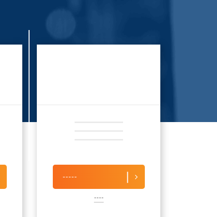
-----
----