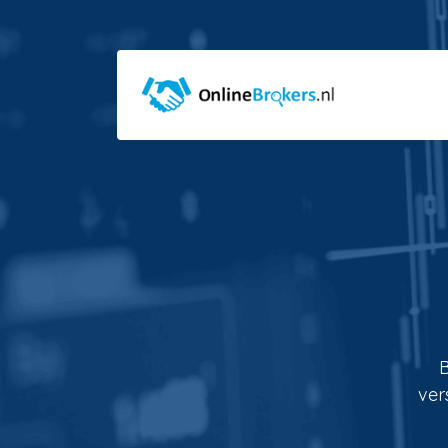
B
ver