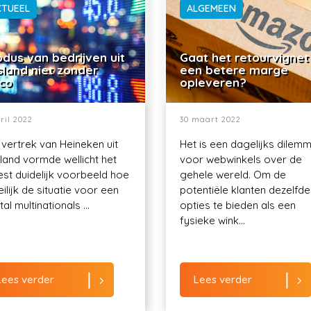
CTUEEL
ALGEMEEN
dus van bedrijven uit
Gaat het retourvignet
sland niet zonder
een betere marge
ico
opleveren?
ril 2022
30 maart 2022
 vertrek van Heineken uit
Het is een dagelijks dilem
land vormde wellicht het
voor webwinkels over de
st duidelijk voorbeeld hoe
gehele wereld. Om de
ilijk de situatie voor een
potentiële klanten dezelfde
al multinationals ...
opties te bieden als een
fysieke wink...
Lees verder
Lees verder