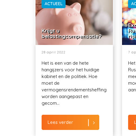
ACTUEEL
A
Exo
Krijgt u
Ru
belastingcompensatie?
ris
28 april 2022
7 ap
Het is een van de hete
Het
hangijzers voor het huidige
Rus
kabinet en de politiek. Hoe
mee
moet de
moe
vermogensrendementsheffing
aant
worden aangepast en
gecom...
Lees verder