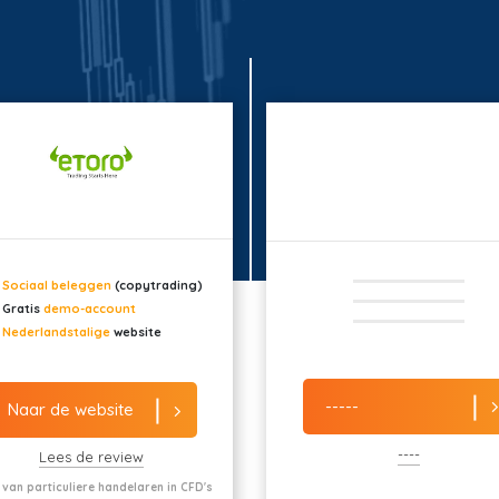
Sociaal beleggen
(copytrading)
Gratis
demo-account
Nederlandstalige
website
-----
Naar de website
----
Lees de review
 van particuliere handelaren in CFD's