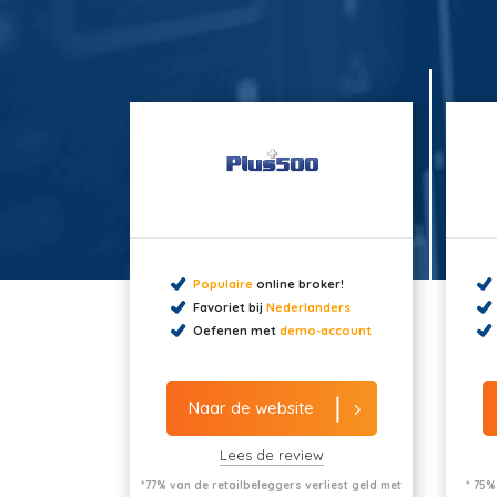
Populaire
online broker!
Favoriet bij
Nederlanders
Oefenen met
demo-account
Naar de website
Lees de review
*77% van de retailbeleggers verliest geld met
* 75%