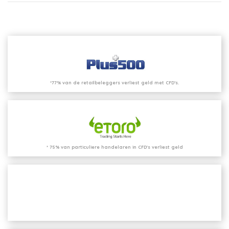
*77% van de retailbeleggers verliest geld met CFD’s.
* 75% van particuliere handelaren in CFD's verliest geld