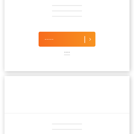
-----
----