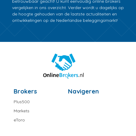
betrouwbaar geacht! U kunt eenvoudig online brokers
vergelijken in ons overzicht. Verder wordt u dagelijks op
de hoogte gehouden van de laatste actualiteiten en
ontwikkelingen op de Nederlandse beleggingsmarkt!
Brokers
Navigeren
Plus500
Markets
eToro