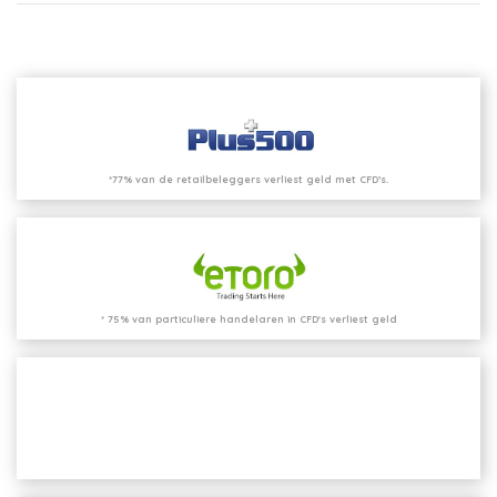
*77% van de retailbeleggers verliest geld met CFD’s.
* 75% van particuliere handelaren in CFD's verliest geld