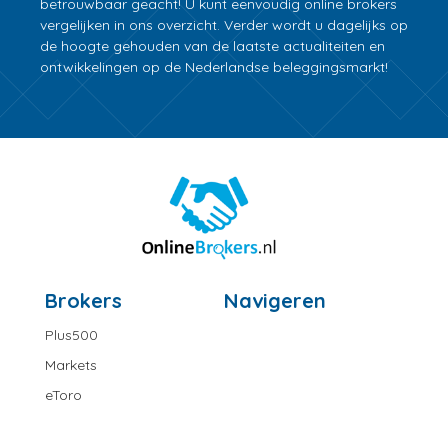
betrouwbaar geacht! U kunt eenvoudig online brokers
vergelijken in ons overzicht. Verder wordt u dagelijks op
de hoogte gehouden van de laatste actualiteiten en
ontwikkelingen op de Nederlandse beleggingsmarkt!
Brokers
Navigeren
Plus500
Markets
eToro