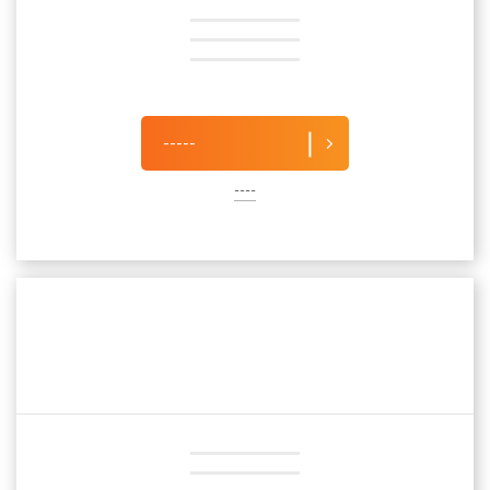
-----
----