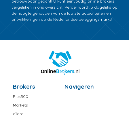
betrouwbaar geacht! U kunt eenvoudig online brokers
vergelijken in ons overzicht. Verder wordt u dagelijks op
de hoogte gehouden van de laatste actualiteiten en
ontwikkelingen op de Nederlandse beleggingsmarkt!
Brokers
Navigeren
Plus500
Markets
eToro