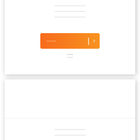
-----
----