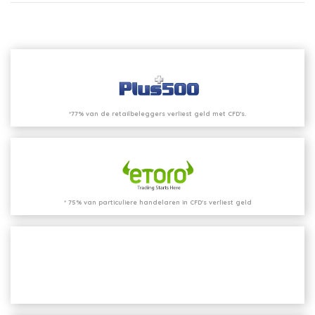
*77% van de retailbeleggers verliest geld met CFD’s.
* 75% van particuliere handelaren in CFD's verliest geld