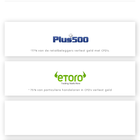
*77% van de retailbeleggers verliest geld met CFD’s.
* 75% van particuliere handelaren in CFD's verliest geld