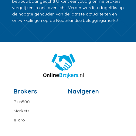
betrouwbaar geacht! U kunt eenvoudig online brokers
vergelijken in ons overzicht. Verder wordt u dagelijks op
de hoogte gehouden van de laatste actualiteiten en
ontwikkelingen op de Nederlandse beleggingsmarkt!
Brokers
Navigeren
Plus500
Markets
eToro