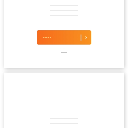
-----
----