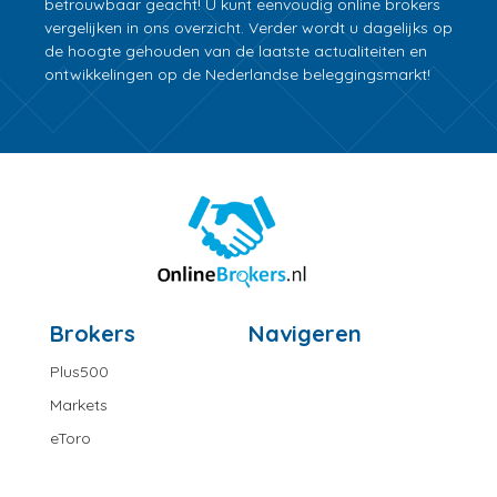
betrouwbaar geacht! U kunt eenvoudig online brokers
vergelijken in ons overzicht. Verder wordt u dagelijks op
de hoogte gehouden van de laatste actualiteiten en
ontwikkelingen op de Nederlandse beleggingsmarkt!
Brokers
Navigeren
Plus500
Markets
eToro