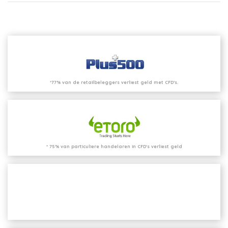
*77% van de retailbeleggers verliest geld met CFD’s.
* 75% van particuliere handelaren in CFD's verliest geld