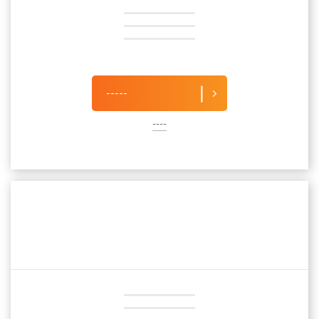
-----
----