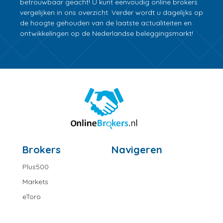
betrouwbaar geacht! U kunt eenvoudig online brokers
vergelijken in ons overzicht. Verder wordt u dagelijks op
de hoogte gehouden van de laatste actualiteiten en
ontwikkelingen op de Nederlandse beleggingsmarkt!
Brokers
Navigeren
Plus500
Markets
eToro