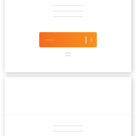
-----
----