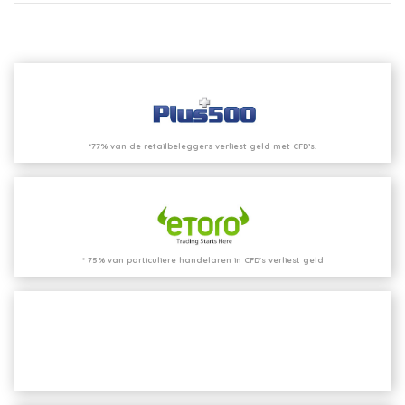
*77% van de retailbeleggers verliest geld met CFD’s.
* 75% van particuliere handelaren in CFD's verliest geld