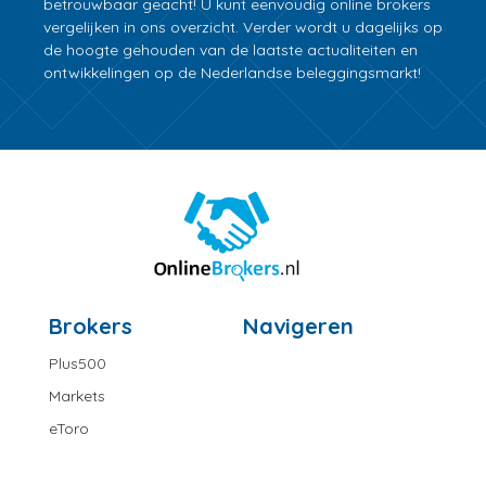
betrouwbaar geacht! U kunt eenvoudig online brokers
vergelijken in ons overzicht. Verder wordt u dagelijks op
de hoogte gehouden van de laatste actualiteiten en
ontwikkelingen op de Nederlandse beleggingsmarkt!
Brokers
Navigeren
Plus500
Markets
eToro