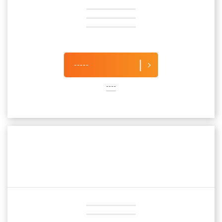
-----
----