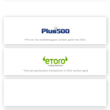
*77% van de retailbeleggers verliest geld met CFD’s.
* 75% van particuliere handelaren in CFD's verliest geld