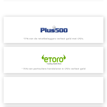
*77% van de retailbeleggers verliest geld met CFD’s.
* 75% van particuliere handelaren in CFD's verliest geld