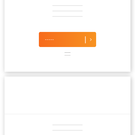
-----
----