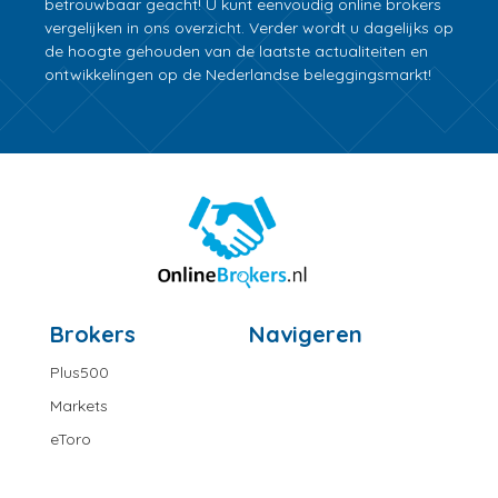
betrouwbaar geacht! U kunt eenvoudig online brokers
vergelijken in ons overzicht. Verder wordt u dagelijks op
de hoogte gehouden van de laatste actualiteiten en
ontwikkelingen op de Nederlandse beleggingsmarkt!
Brokers
Navigeren
Plus500
Markets
eToro