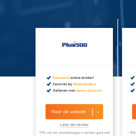
Populaire
online broker!
Favoriet bij
Nederlanders
Oefenen met
demo-account
Naar de website
Lees de review
*77% van de retailbeleggers verliest geld met
* 75%