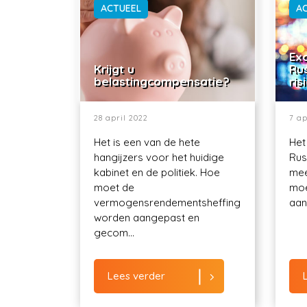
ACTUEEL
A
Exo
Krijgt u
Ru
belastingcompensatie?
ris
28 april 2022
7 ap
Het is een van de hete
Het
hangijzers voor het huidige
Rus
kabinet en de politiek. Hoe
mee
moet de
moe
vermogensrendementsheffing
aant
worden aangepast en
gecom...
Lees verder