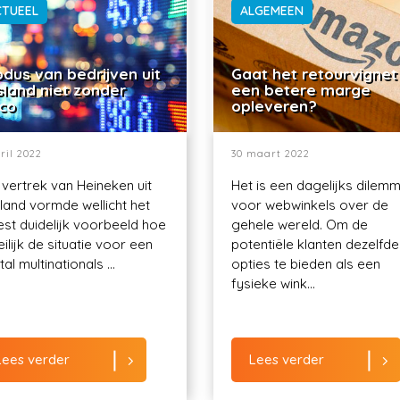
CTUEEL
ALGEMEEN
dus van bedrijven uit
Gaat het retourvignet
sland niet zonder
een betere marge
ico
opleveren?
ril 2022
30 maart 2022
 vertrek van Heineken uit
Het is een dagelijks dilem
land vormde wellicht het
voor webwinkels over de
st duidelijk voorbeeld hoe
gehele wereld. Om de
ilijk de situatie voor een
potentiële klanten dezelfde
al multinationals ...
opties te bieden als een
fysieke wink...
Lees verder
Lees verder