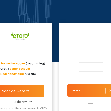
Sociaal beleggen
(copytrading)
Gratis
demo-account
Nederlandstalige
website
-----
Naar de website
----
Lees de review
 van particuliere handelaren in CFD's