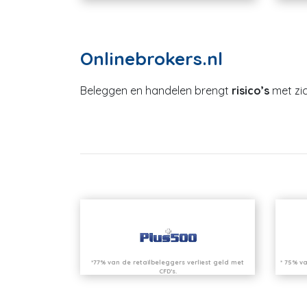
Onlinebrokers.nl
Beleggen en handelen brengt
risico’s
met zic
*77% van de retailbeleggers verliest geld met
* 75% va
CFD’s.