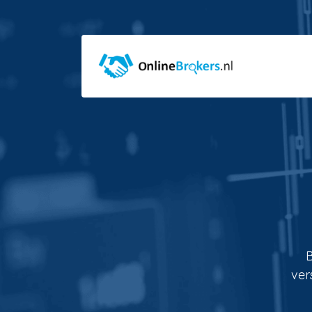
B
ver