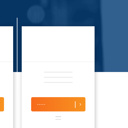
-----
----