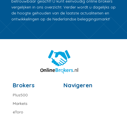
betrouwbaar geacht! U kunt eenvoudig online brokers
vergelijken in ons overzicht. Verder wordt u dagelijks op
de hoogte gehouden van de laatste actualiteiten en
ontwikkelingen op de Nederlandse beleggingsmarkt!
Brokers
Navigeren
Plus500
Markets
eToro