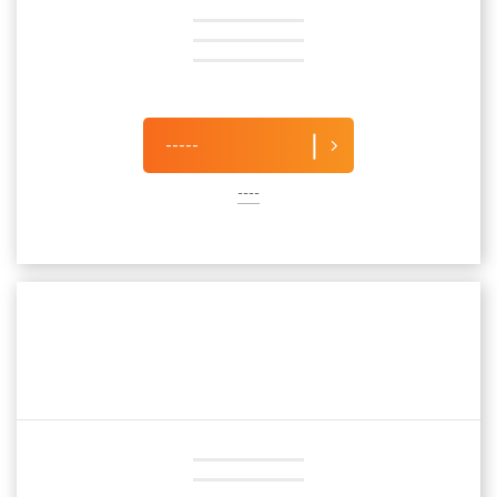
-----
----