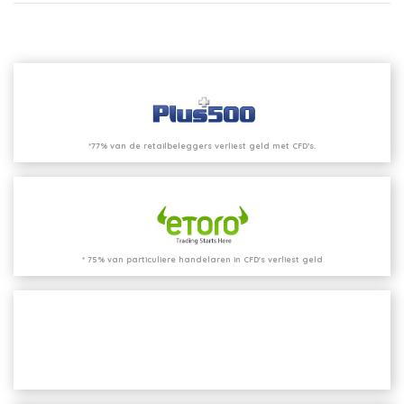
*77% van de retailbeleggers verliest geld met CFD’s.
* 75% van particuliere handelaren in CFD's verliest geld