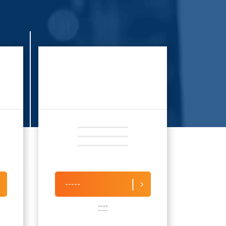
-----
----