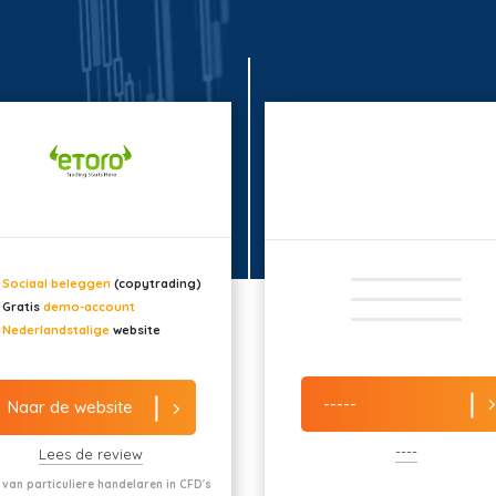
Sociaal beleggen
(copytrading)
Gratis
demo-account
Nederlandstalige
website
-----
Naar de website
----
Lees de review
 van particuliere handelaren in CFD's