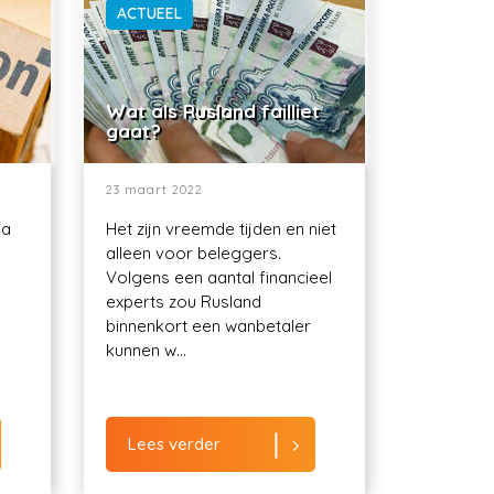
ACTUEEL
Wat als Rusland failliet
gaat?
23 maart 2022
ma
Het zijn vreemde tijden en niet
alleen voor beleggers.
Volgens een aantal financieel
experts zou Rusland
binnenkort een wanbetaler
kunnen w...
Lees verder