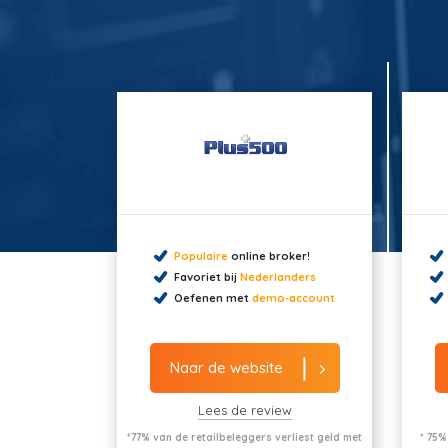
Populaire
online broker!
Favoriet bij
Nederlanders
Oefenen met
demo-account
Naar de website
Lees de review
*77% van de retailbeleggers verliest geld met
* 75%