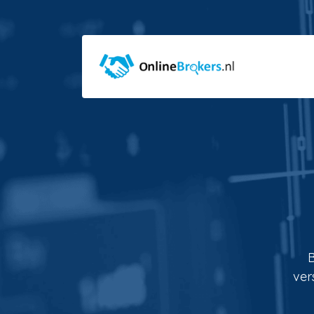
B
ver