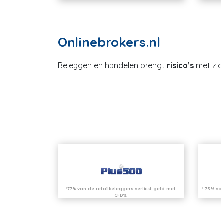
Onlinebrokers.nl
Beleggen en handelen brengt
risico’s
met zic
*77% van de retailbeleggers verliest geld met
* 75% va
CFD’s.