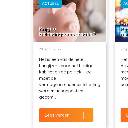
ACTUEEL
A
Exo
Krijgt u
Ru
belastingcompensatie?
ris
28 april 2022
7 ap
Het is een van de hete
Het
hangijzers voor het huidige
Rus
kabinet en de politiek. Hoe
mee
moet de
moe
vermogensrendementsheffing
aant
worden aangepast en
gecom...
Lees verder