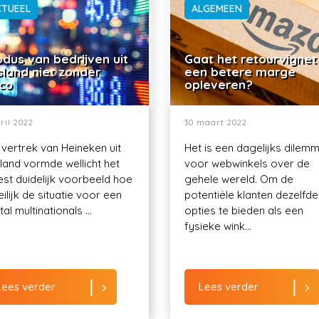
CTUEEL
ALGEMEEN
dus van bedrijven uit
Gaat het retourvignet
sland niet zonder
een betere marge
ico
opleveren?
ril 2022
30 maart 2022
 vertrek van Heineken uit
Het is een dagelijks dilem
land vormde wellicht het
voor webwinkels over de
st duidelijk voorbeeld hoe
gehele wereld. Om de
ilijk de situatie voor een
potentiële klanten dezelfde
al multinationals ...
opties te bieden als een
fysieke wink...
Lees verder
Lees verder