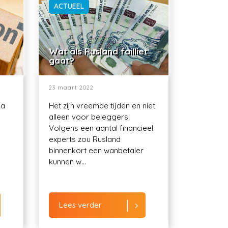
ACTUEEL
Wat als Rusland failliet
gaat?
23 maart 2022
ma
Het zijn vreemde tijden en niet
alleen voor beleggers.
Volgens een aantal financieel
experts zou Rusland
binnenkort een wanbetaler
kunnen w...
Lees verder