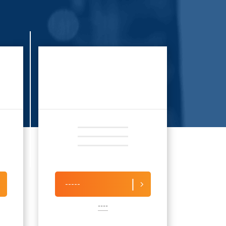
-----
----