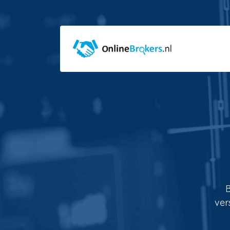
B
ver