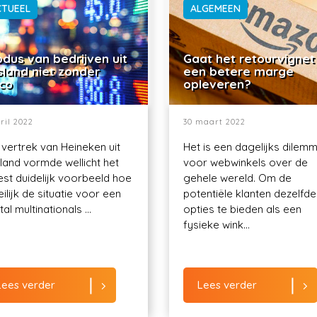
CTUEEL
ALGEMEEN
dus van bedrijven uit
Gaat het retourvignet
sland niet zonder
een betere marge
ico
opleveren?
ril 2022
30 maart 2022
 vertrek van Heineken uit
Het is een dagelijks dilem
land vormde wellicht het
voor webwinkels over de
st duidelijk voorbeeld hoe
gehele wereld. Om de
ilijk de situatie voor een
potentiële klanten dezelfde
al multinationals ...
opties te bieden als een
fysieke wink...
Lees verder
Lees verder