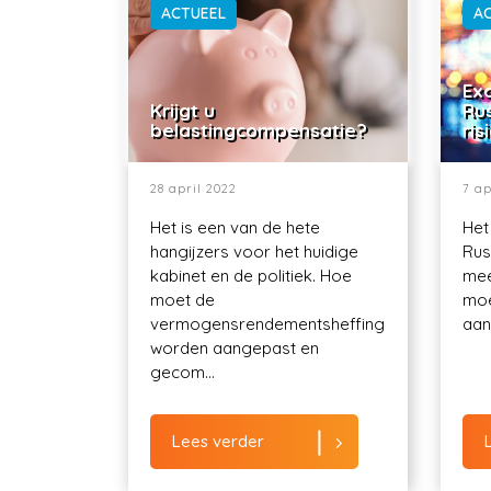
ACTUEEL
A
Exo
Krijgt u
Ru
belastingcompensatie?
ris
28 april 2022
7 ap
Het is een van de hete
Het
hangijzers voor het huidige
Rus
kabinet en de politiek. Hoe
mee
moet de
moe
vermogensrendementsheffing
aant
worden aangepast en
gecom...
Lees verder