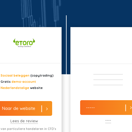
Sociaal beleggen
(copytrading)
Gratis
demo-account
Nederlandstalige
website
-----
Naar de website
----
Lees de review
 van particuliere handelaren in CFD's