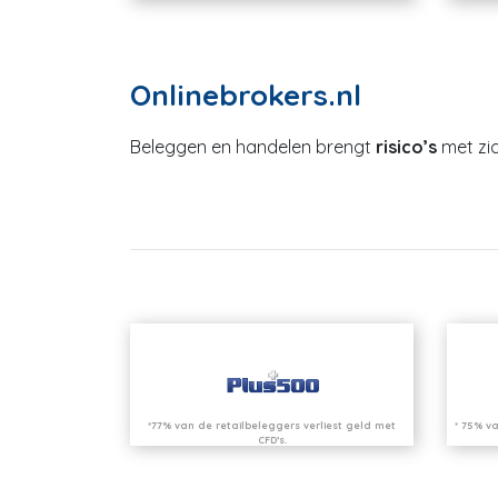
Onlinebrokers.nl
Beleggen en handelen brengt
risico’s
met zic
*77% van de retailbeleggers verliest geld met
* 75% va
CFD’s.