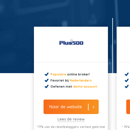
Populaire
online broker!
Favoriet bij
Nederlanders
Oefenen met
demo-account
Naar de website
Lees de review
*77% van de retailbeleggers verliest geld met
* 75%