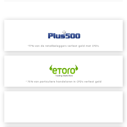
*77% van de retailbeleggers verliest geld met CFD’s.
* 75% van particuliere handelaren in CFD's verliest geld