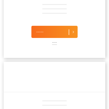
-----
----