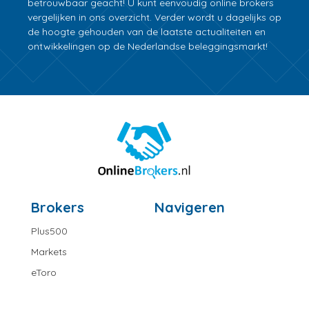
betrouwbaar geacht! U kunt eenvoudig online brokers
vergelijken in ons overzicht. Verder wordt u dagelijks op
de hoogte gehouden van de laatste actualiteiten en
ontwikkelingen op de Nederlandse beleggingsmarkt!
Brokers
Navigeren
Plus500
Markets
eToro