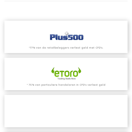
*77% van de retailbeleggers verliest geld met CFD’s.
* 75% van particuliere handelaren in CFD's verliest geld