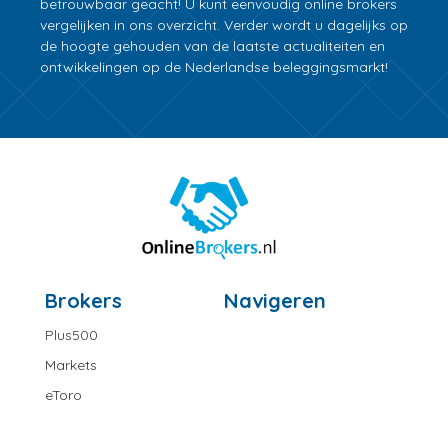
betrouwbaar geacht! U kunt eenvoudig online brokers
vergelijken in ons overzicht. Verder wordt u dagelijks op
de hoogte gehouden van de laatste actualiteiten en
ontwikkelingen op de Nederlandse beleggingsmarkt!
Brokers
Navigeren
Plus500
Markets
eToro