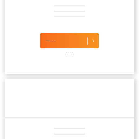
-----
----