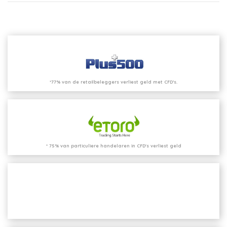
*77% van de retailbeleggers verliest geld met CFD’s.
* 75% van particuliere handelaren in CFD's verliest geld