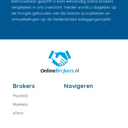
betrouwbaar geacht! U kunt eenvoudig online brokers
vergelijken in ons overzicht. Verder wordt u dagelijks op
de hoogte gehouden van de laatste actualiteiten en
ontwikkelingen op de Nederlandse beleggingsmarkt!
Brokers
Navigeren
Plus500
Markets
eToro