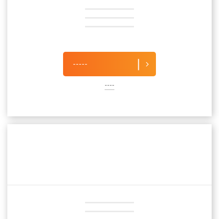
-----
----