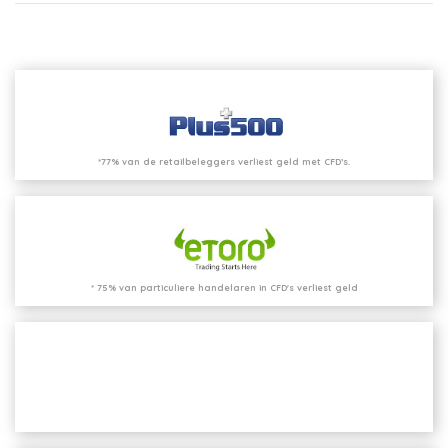
*77% van de retailbeleggers verliest geld met CFD’s.
* 75% van particuliere handelaren in CFD's verliest geld