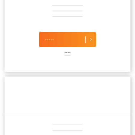
-----
----