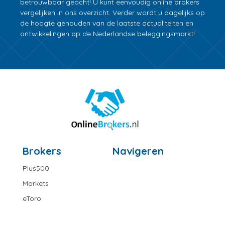
betrouwbaar geacht! U kunt eenvoudig online brokers
vergelijken in ons overzicht. Verder wordt u dagelijks op
de hoogte gehouden van de laatste actualiteiten en
ontwikkelingen op de Nederlandse beleggingsmarkt!
Brokers
Navigeren
Plus500
Markets
eToro