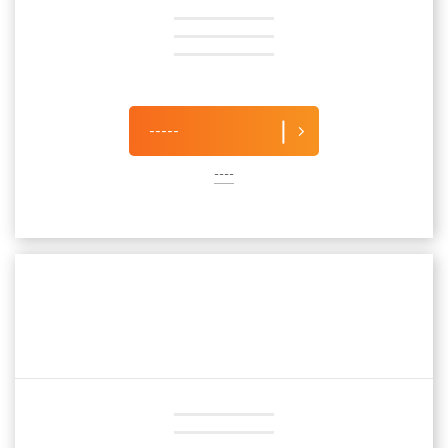
-----
----