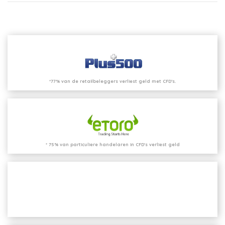
*77% van de retailbeleggers verliest geld met CFD’s.
* 75% van particuliere handelaren in CFD's verliest geld