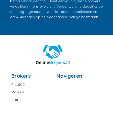
betrouwbaar geacht! U kunt eenvoudig online brokers
vergelijken in ons overzicht. Verder wordt u dagelijks op
de hoogte gehouden van de laatste actualiteiten en
ontwikkelingen op de Nederlandse beleggingsmarkt!
Brokers
Navigeren
Plus500
Markets
eToro