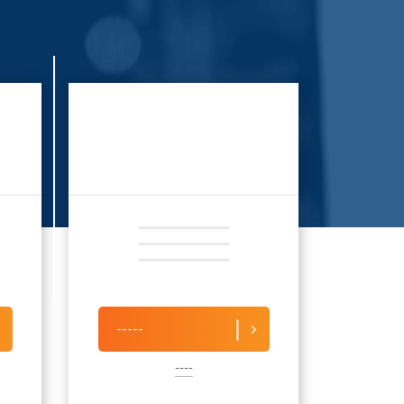
-----
----