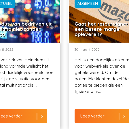
CTUEEL
ALGEMEEN
dus van bedrijven uit
Gaat het retourvignet
sland niet zonder
een betere marge
ico
opleveren?
ril 2022
30 maart 2022
 vertrek van Heineken uit
Het is een dagelijks dilem
land vormde wellicht het
voor webwinkels over de
st duidelijk voorbeeld hoe
gehele wereld. Om de
ilijk de situatie voor een
potentiële klanten dezelfde
al multinationals ...
opties te bieden als een
fysieke wink...
Lees verder
Lees verder