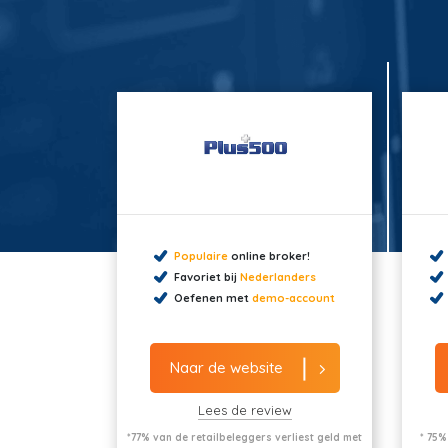
Populaire
online broker!
Favoriet bij
Nederlanders
Oefenen met
demo-account
Naar de website
Lees de review
*77% van de retailbeleggers verliest geld met
* 75%