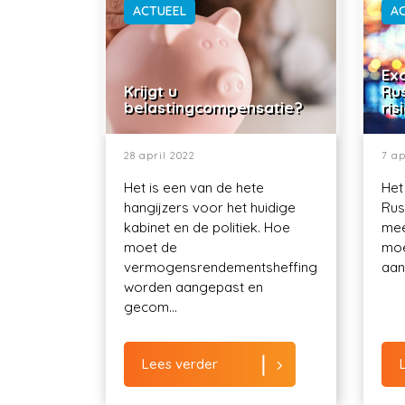
ACTUEEL
A
Exo
Krijgt u
Ru
belastingcompensatie?
ris
28 april 2022
7 ap
Het is een van de hete
Het
hangijzers voor het huidige
Rus
kabinet en de politiek. Hoe
mee
moet de
moe
vermogensrendementsheffing
aant
worden aangepast en
gecom...
Lees verder