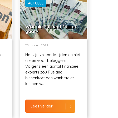
ACTUEEL
Wat als Rusland failliet
gaat?
23 maart 2022
ma
Het zijn vreemde tijden en niet
alleen voor beleggers.
Volgens een aantal financieel
experts zou Rusland
binnenkort een wanbetaler
kunnen w...
Lees verder