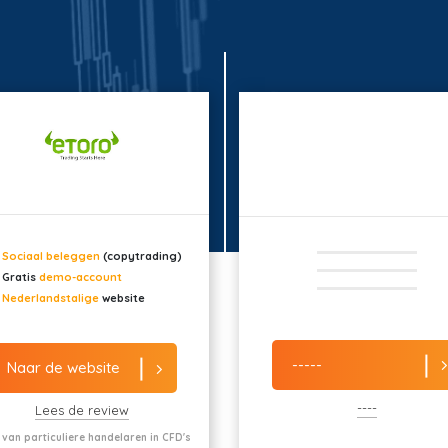
Sociaal beleggen
(copytrading)
Gratis
demo-account
Nederlandstalige
website
-----
Naar de website
----
Lees de review
 van particuliere handelaren in CFD's