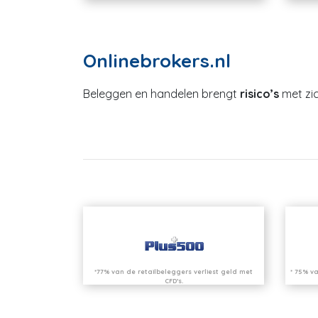
Onlinebrokers.nl
Beleggen en handelen brengt
risico’s
met zic
*77% van de retailbeleggers verliest geld met
* 75% va
CFD’s.