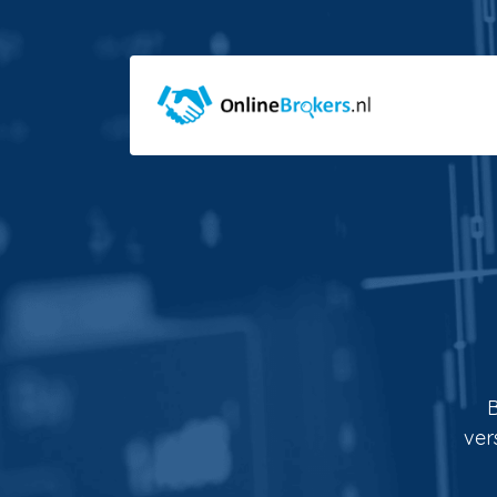
B
ver