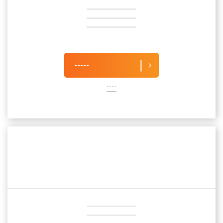
-----
----