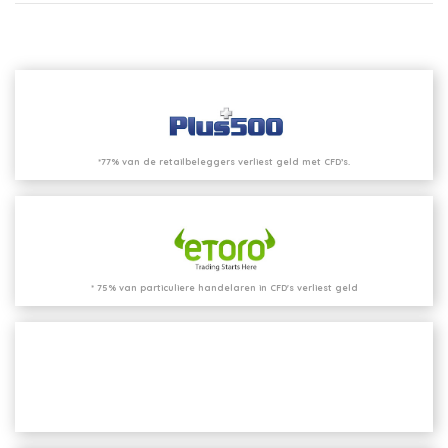
*77% van de retailbeleggers verliest geld met CFD’s.
* 75% van particuliere handelaren in CFD's verliest geld