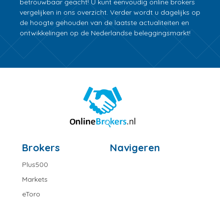
betrouwbaar geacht! U kunt eenvoudig online brokers
vergelijken in ons overzicht. Verder wordt u dagelijks op
de hoogte gehouden van de laatste actualiteiten en
ontwikkelingen op de Nederlandse beleggingsmarkt!
Brokers
Navigeren
Plus500
Markets
eToro