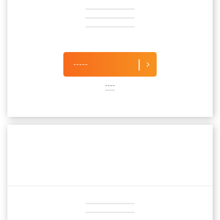
-----
----