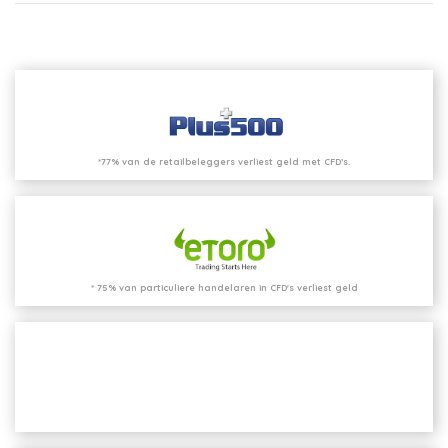
*77% van de retailbeleggers verliest geld met CFD’s.
* 75% van particuliere handelaren in CFD's verliest geld