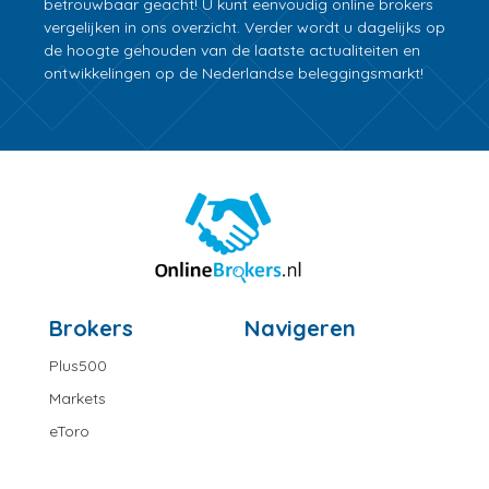
betrouwbaar geacht! U kunt eenvoudig online brokers
vergelijken in ons overzicht. Verder wordt u dagelijks op
de hoogte gehouden van de laatste actualiteiten en
ontwikkelingen op de Nederlandse beleggingsmarkt!
Brokers
Navigeren
Plus500
Markets
eToro