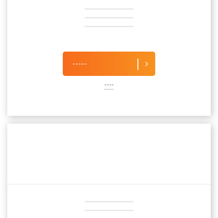
-----
----