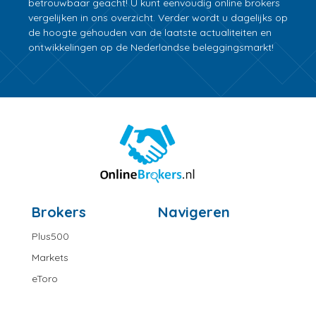
betrouwbaar geacht! U kunt eenvoudig online brokers
vergelijken in ons overzicht. Verder wordt u dagelijks op
de hoogte gehouden van de laatste actualiteiten en
ontwikkelingen op de Nederlandse beleggingsmarkt!
Brokers
Navigeren
Plus500
Markets
eToro