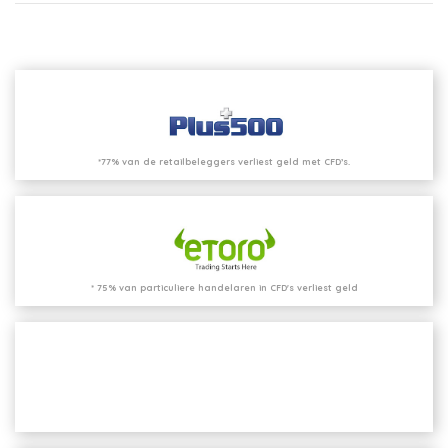
*77% van de retailbeleggers verliest geld met CFD’s.
* 75% van particuliere handelaren in CFD's verliest geld