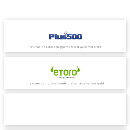
*77% van de retailbeleggers verliest geld met CFD’s.
* 75% van particuliere handelaren in CFD's verliest geld