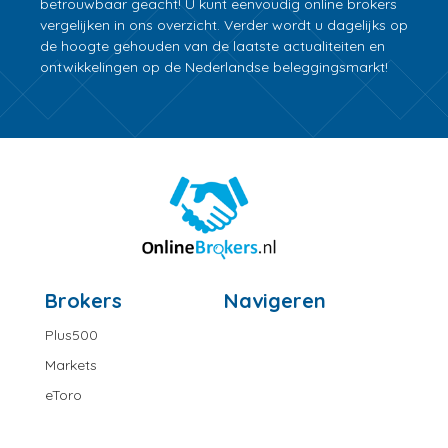
betrouwbaar geacht! U kunt eenvoudig online brokers
vergelijken in ons overzicht. Verder wordt u dagelijks op
de hoogte gehouden van de laatste actualiteiten en
ontwikkelingen op de Nederlandse beleggingsmarkt!
Brokers
Navigeren
Plus500
Markets
eToro