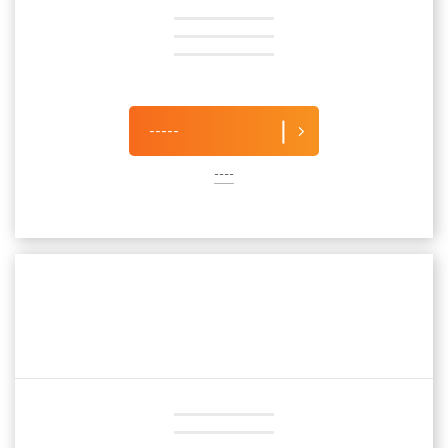
-----
----