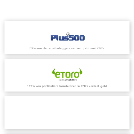
*77% van de retailbeleggers verliest geld met CFD’s.
* 75% van particuliere handelaren in CFD's verliest geld