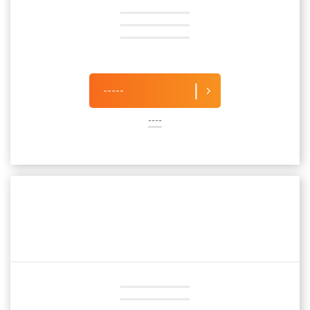
-----
----