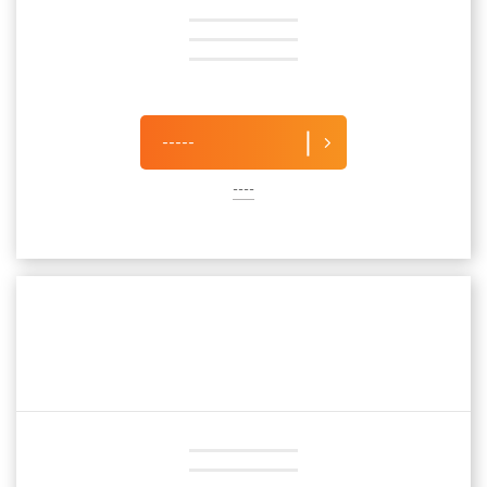
-----
----