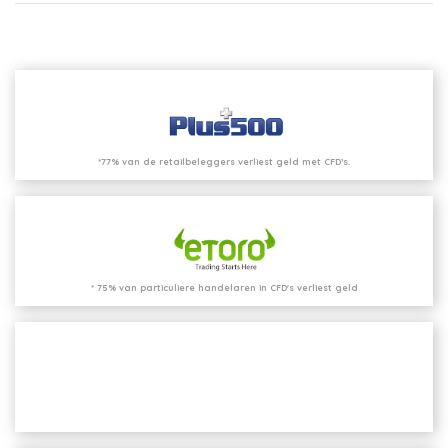
*77% van de retailbeleggers verliest geld met CFD’s.
* 75% van particuliere handelaren in CFD's verliest geld