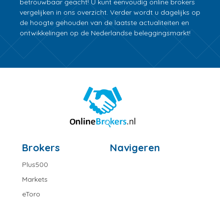
betrouwbaar geacht! U kunt eenvoudig online brokers
vergelijken in ons overzicht. Verder wordt u dagelijks op
de hoogte gehouden van de laatste actualiteiten en
ontwikkelingen op de Nederlandse beleggingsmarkt!
Brokers
Navigeren
Plus500
Markets
eToro