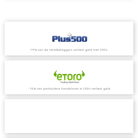
*77% van de retailbeleggers verliest geld met CFD’s.
* 75% van particuliere handelaren in CFD's verliest geld