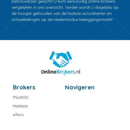
betrouwbaar geacht! U kunt eenvoudig online brokers
vergelijken in ons overzicht. Verder wordt u dagelijks op
de hoogte gehouden van de laatste actualiteiten en
ontwikkelingen op de Nederlandse beleggingsmarkt!
Brokers
Navigeren
Plus500
Markets
eToro