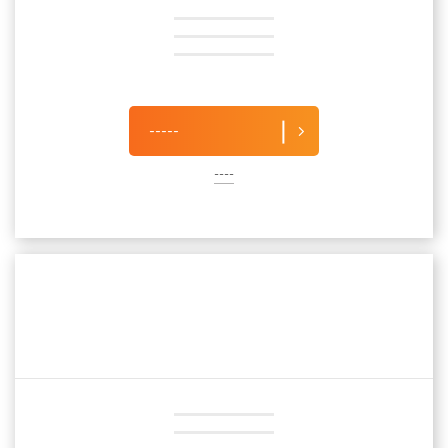
-----
----