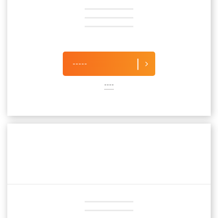
-----
----