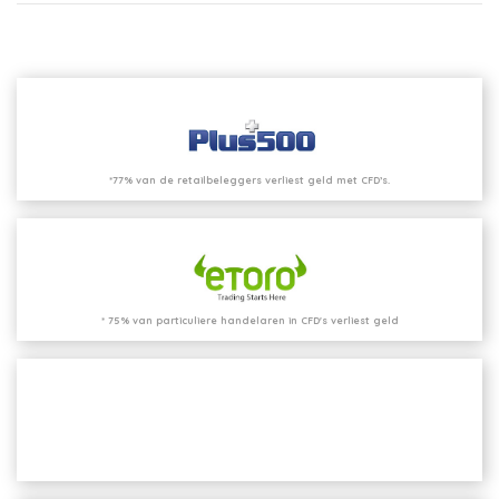
*77% van de retailbeleggers verliest geld met CFD’s.
* 75% van particuliere handelaren in CFD's verliest geld