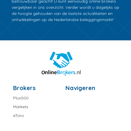
betrouwbaar geacht! U kunt eenvoudig online brokers
vergelijken in ons overzicht. Verder wordt u dagelijks op
de hoogte gehouden van de laatste actualiteiten en
ontwikkelingen op de Nederlandse beleggingsmarkt!
Brokers
Navigeren
Plus500
Markets
eToro