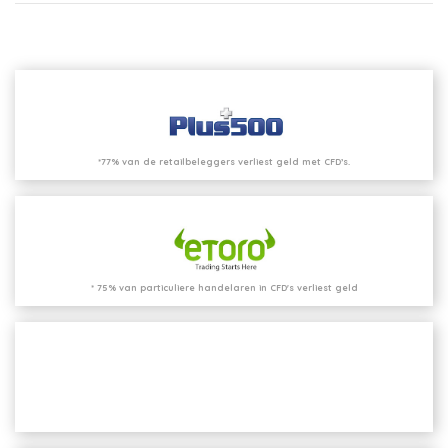
*77% van de retailbeleggers verliest geld met CFD’s.
* 75% van particuliere handelaren in CFD's verliest geld