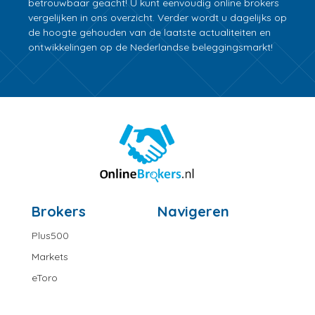
betrouwbaar geacht! U kunt eenvoudig online brokers
vergelijken in ons overzicht. Verder wordt u dagelijks op
de hoogte gehouden van de laatste actualiteiten en
ontwikkelingen op de Nederlandse beleggingsmarkt!
Brokers
Navigeren
Plus500
Markets
eToro