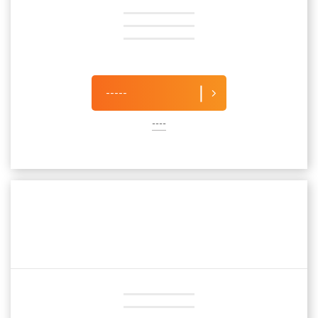
-----
----