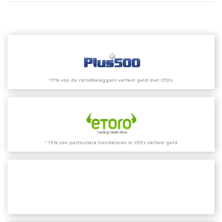
*77% van de retailbeleggers verliest geld met CFD’s.
* 75% van particuliere handelaren in CFD's verliest geld