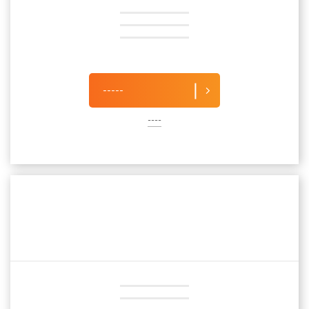
-----
----