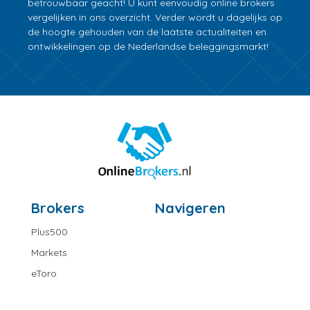
betrouwbaar geacht! U kunt eenvoudig online brokers
vergelijken in ons overzicht. Verder wordt u dagelijks op
de hoogte gehouden van de laatste actualiteiten en
ontwikkelingen op de Nederlandse beleggingsmarkt!
Brokers
Navigeren
Plus500
Markets
eToro