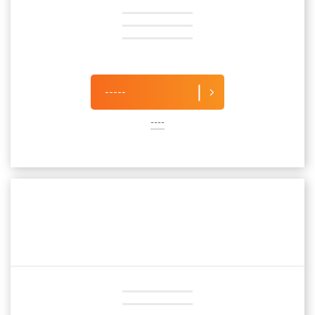
-----
----