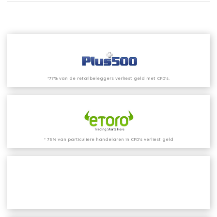
*77% van de retailbeleggers verliest geld met CFD’s.
* 75% van particuliere handelaren in CFD's verliest geld