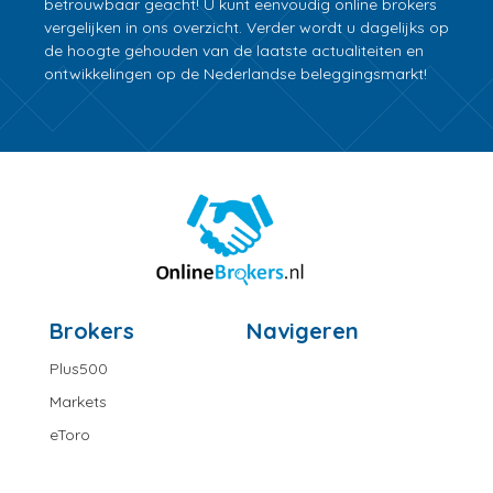
betrouwbaar geacht! U kunt eenvoudig online brokers
vergelijken in ons overzicht. Verder wordt u dagelijks op
de hoogte gehouden van de laatste actualiteiten en
ontwikkelingen op de Nederlandse beleggingsmarkt!
Brokers
Navigeren
Plus500
Markets
eToro