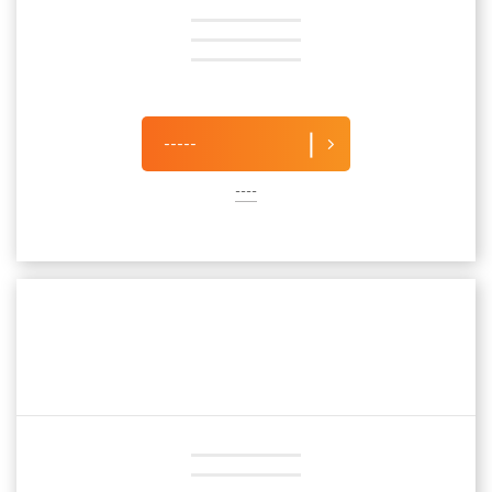
-----
----