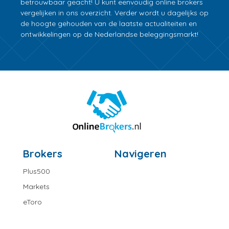
betrouwbaar geacht! U kunt eenvoudig online brokers
vergelijken in ons overzicht. Verder wordt u dagelijks op
de hoogte gehouden van de laatste actualiteiten en
ontwikkelingen op de Nederlandse beleggingsmarkt!
Brokers
Navigeren
Plus500
Markets
eToro