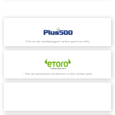
*77% van de retailbeleggers verliest geld met CFD’s.
* 75% van particuliere handelaren in CFD's verliest geld