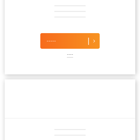
-----
----