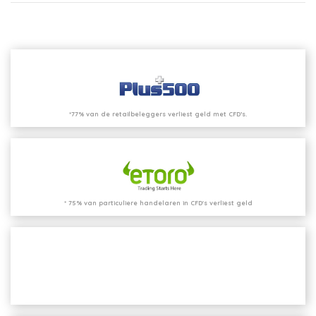
*77% van de retailbeleggers verliest geld met CFD’s.
* 75% van particuliere handelaren in CFD's verliest geld