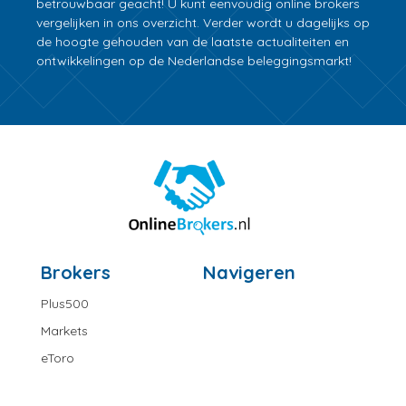
betrouwbaar geacht! U kunt eenvoudig online brokers
vergelijken in ons overzicht. Verder wordt u dagelijks op
de hoogte gehouden van de laatste actualiteiten en
ontwikkelingen op de Nederlandse beleggingsmarkt!
Brokers
Navigeren
Plus500
Markets
eToro