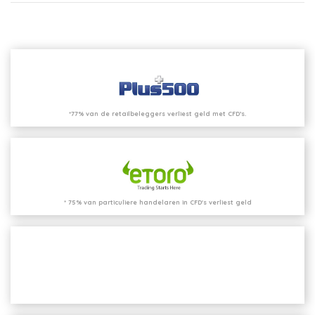
*77% van de retailbeleggers verliest geld met CFD’s.
* 75% van particuliere handelaren in CFD's verliest geld