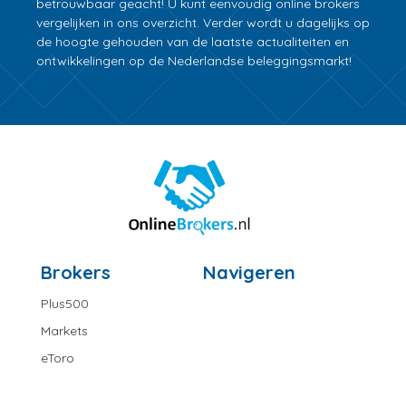
betrouwbaar geacht! U kunt eenvoudig online brokers
vergelijken in ons overzicht. Verder wordt u dagelijks op
de hoogte gehouden van de laatste actualiteiten en
ontwikkelingen op de Nederlandse beleggingsmarkt!
Brokers
Navigeren
Plus500
Markets
eToro