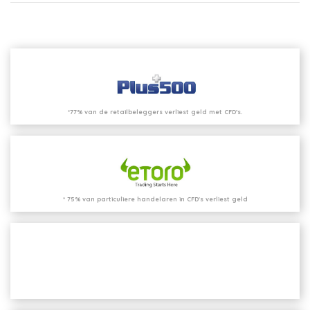
*77% van de retailbeleggers verliest geld met CFD’s.
* 75% van particuliere handelaren in CFD's verliest geld