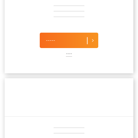
-----
----