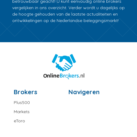
betrouwbaar geacht! U kunt eenvoudig online brokers
vergelijken in ons overzicht. Verder wordt u dagelijks op
de hoogte gehouden van de laatste actualiteiten en
ontwikkelingen op de Nederlandse beleggingsmarkt!
Brokers
Navigeren
Plus500
Markets
eToro