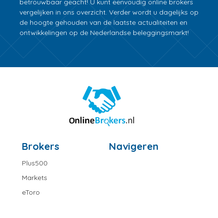
betrouwbaar geacht! U kunt eenvoudig online brokers
vergelijken in ons overzicht. Verder wordt u dagelijks op
de hoogte gehouden van de laatste actualiteiten en
ontwikkelingen op de Nederlandse beleggingsmarkt!
Brokers
Navigeren
Plus500
Markets
eToro