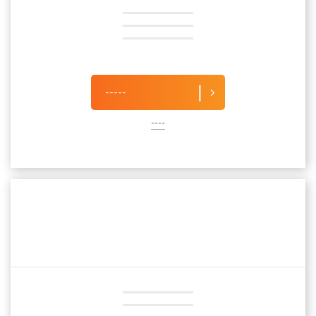
-----
----