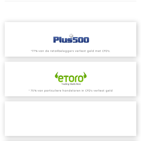
*77% van de retailbeleggers verliest geld met CFD’s.
* 75% van particuliere handelaren in CFD's verliest geld