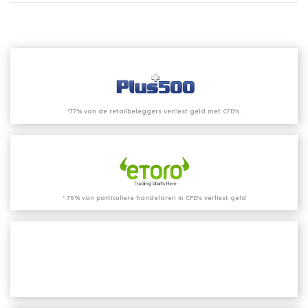
*77% van de retailbeleggers verliest geld met CFD’s.
* 75% van particuliere handelaren in CFD's verliest geld