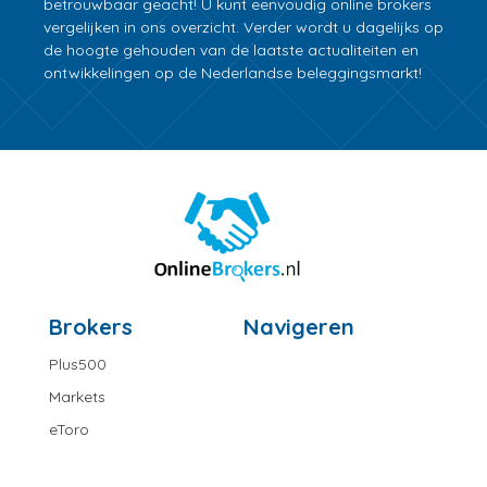
betrouwbaar geacht! U kunt eenvoudig online brokers
vergelijken in ons overzicht. Verder wordt u dagelijks op
de hoogte gehouden van de laatste actualiteiten en
ontwikkelingen op de Nederlandse beleggingsmarkt!
Brokers
Navigeren
Plus500
Markets
eToro