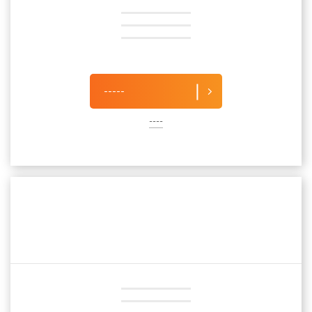
-----
----