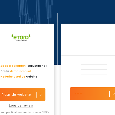
Sociaal beleggen
(copytrading)
Gratis
demo-account
Nederlandstalige
website
-----
Naar de website
----
Lees de review
 van particuliere handelaren in CFD's