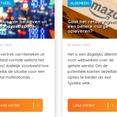
CTUEEL
ALGEMEEN
dus van bedrijven uit
Gaat het retourvignet
sland niet zonder
een betere marge
ico
opleveren?
ril 2022
30 maart 2022
 vertrek van Heineken uit
Het is een dagelijks dilem
land vormde wellicht het
voor webwinkels over de
st duidelijk voorbeeld hoe
gehele wereld. Om de
ilijk de situatie voor een
potentiële klanten dezelfde
al multinationals ...
opties te bieden als een
fysieke wink...
Lees verder
Lees verder