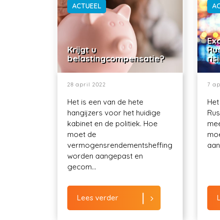
ACTUEEL
A
Exo
Krijgt u
Ru
belastingcompensatie?
ris
28 april 2022
7 ap
Het is een van de hete
Het
hangijzers voor het huidige
Rus
kabinet en de politiek. Hoe
mee
moet de
moe
vermogensrendementsheffing
aant
worden aangepast en
gecom...
Lees verder