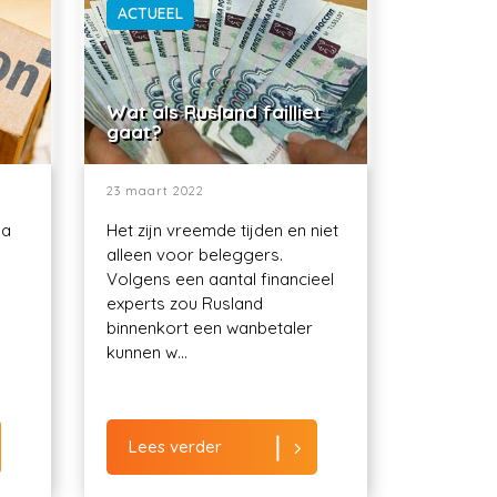
ACTUEEL
Wat als Rusland failliet
gaat?
23 maart 2022
ma
Het zijn vreemde tijden en niet
alleen voor beleggers.
Volgens een aantal financieel
experts zou Rusland
binnenkort een wanbetaler
kunnen w...
Lees verder