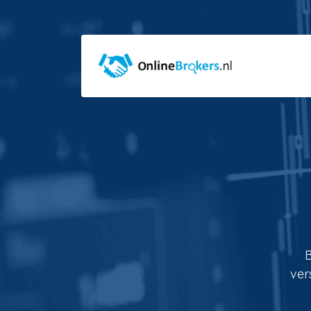
B
ver