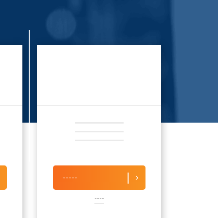
-----
----