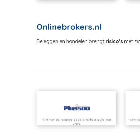
Onlinebrokers.nl
Beleggen en handelen brengt
risico’s
met zic
*77% van de retailbeleggers verliest geld met
* 75% va
CFD’s.