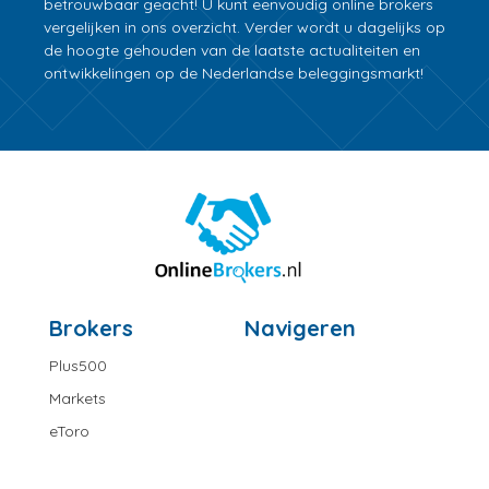
betrouwbaar geacht! U kunt eenvoudig online brokers
vergelijken in ons overzicht. Verder wordt u dagelijks op
de hoogte gehouden van de laatste actualiteiten en
ontwikkelingen op de Nederlandse beleggingsmarkt!
Brokers
Navigeren
Plus500
Markets
eToro