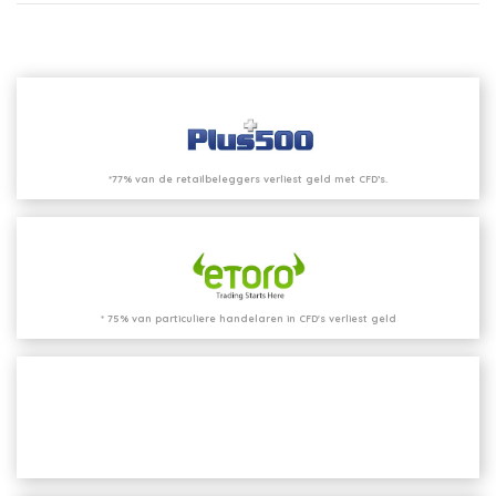
*77% van de retailbeleggers verliest geld met CFD’s.
* 75% van particuliere handelaren in CFD's verliest geld