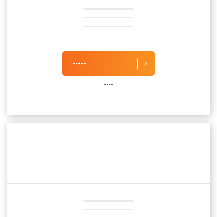
-----
----