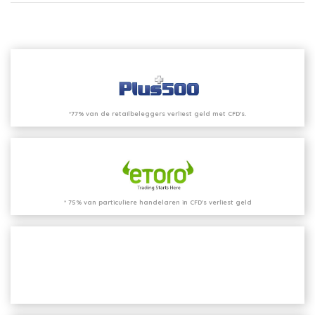
*77% van de retailbeleggers verliest geld met CFD’s.
* 75% van particuliere handelaren in CFD's verliest geld