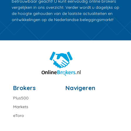
betrouwbaar geacht! U kunt eenvoudig online brokers
vergelijken in ons overzicht. Verder wordt u dagelijks op
de hoogte gehouden van de laatste actualiteiten en
ontwikkelingen op de Nederlandse beleggingsmarkt!
Brokers
Navigeren
Plus500
Markets
eToro