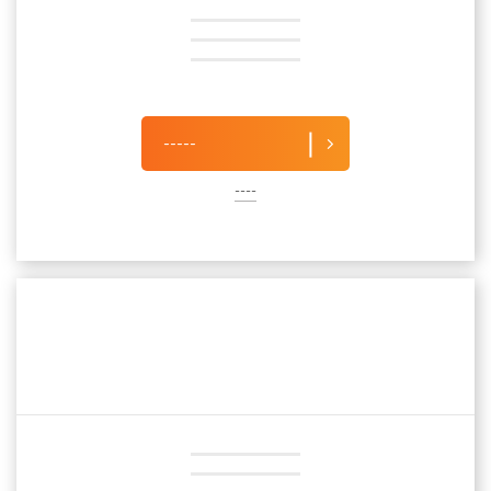
-----
----