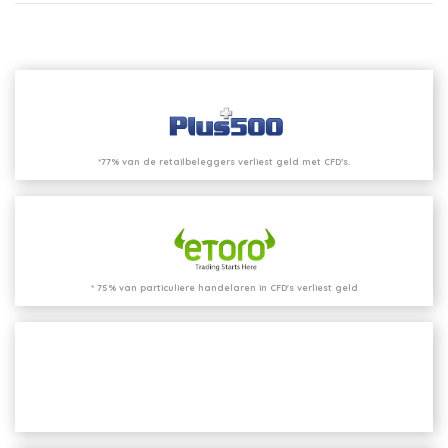
*77% van de retailbeleggers verliest geld met CFD’s.
* 75% van particuliere handelaren in CFD's verliest geld