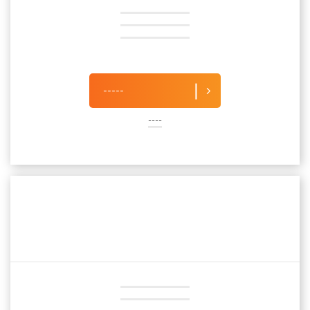
-----
----