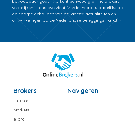
betrouwbaar geacht! U kunt eenvoudig online brokers
vergelijken in ons overzicht. Verder wordt u dagelijks op
de hoogte gehouden van de laatste actualiteiten en
ontwikkelingen op de Nederlandse beleggingsmarkt!
Brokers
Navigeren
Plus500
Markets
eToro