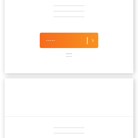
-----
----