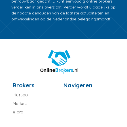
betrouwbaar geacht! U kunt eenvoudig online brokers
vergelijken in ons overzicht. Verder wordt u dagelijks op
de hoogte gehouden van de laatste actualiteiten en
ontwikkelingen op de Nederlandse beleggingsmarkt!
Brokers
Navigeren
Plus500
Markets
eToro