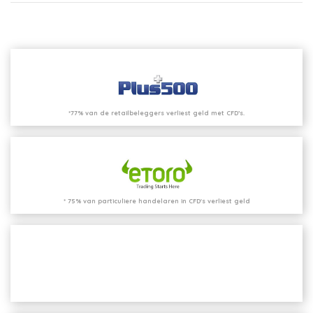
*77% van de retailbeleggers verliest geld met CFD’s.
* 75% van particuliere handelaren in CFD's verliest geld