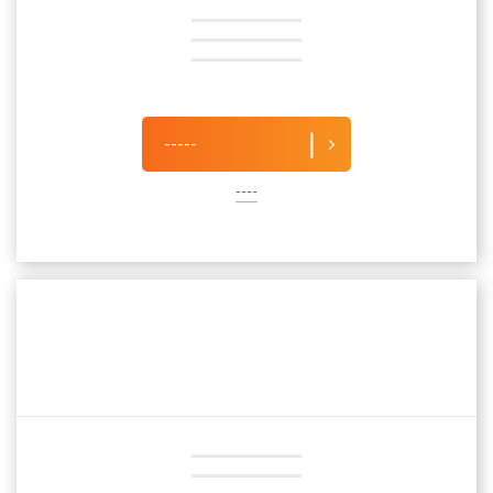
-----
----