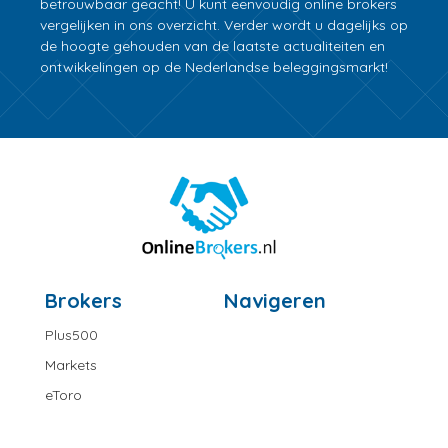
betrouwbaar geacht! U kunt eenvoudig online brokers
vergelijken in ons overzicht. Verder wordt u dagelijks op
de hoogte gehouden van de laatste actualiteiten en
ontwikkelingen op de Nederlandse beleggingsmarkt!
Brokers
Navigeren
Plus500
Markets
eToro