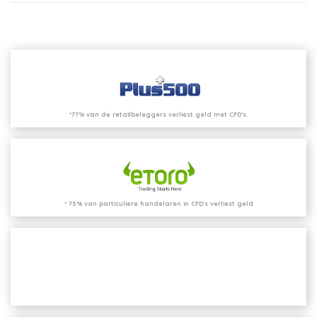
*77% van de retailbeleggers verliest geld met CFD’s.
* 75% van particuliere handelaren in CFD's verliest geld