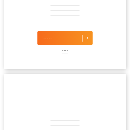
-----
----