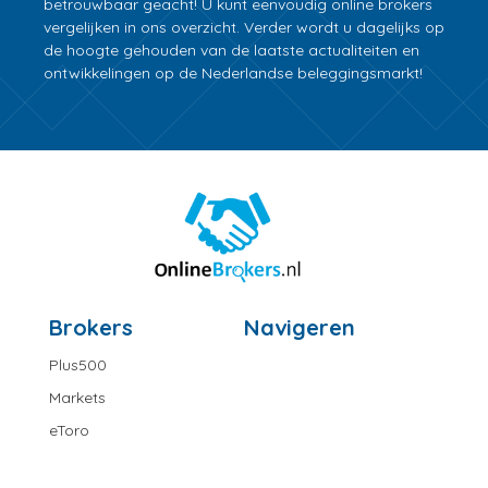
betrouwbaar geacht! U kunt eenvoudig online brokers
vergelijken in ons overzicht. Verder wordt u dagelijks op
de hoogte gehouden van de laatste actualiteiten en
ontwikkelingen op de Nederlandse beleggingsmarkt!
Brokers
Navigeren
Plus500
Markets
eToro