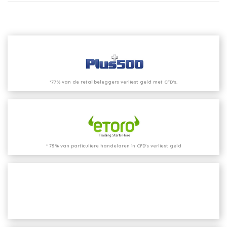
*77% van de retailbeleggers verliest geld met CFD’s.
* 75% van particuliere handelaren in CFD's verliest geld