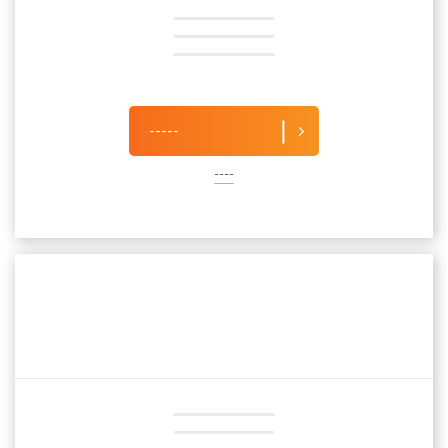
-----
----