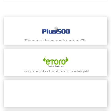
*77% van de retailbeleggers verliest geld met CFD’s.
* 75% van particuliere handelaren in CFD's verliest geld