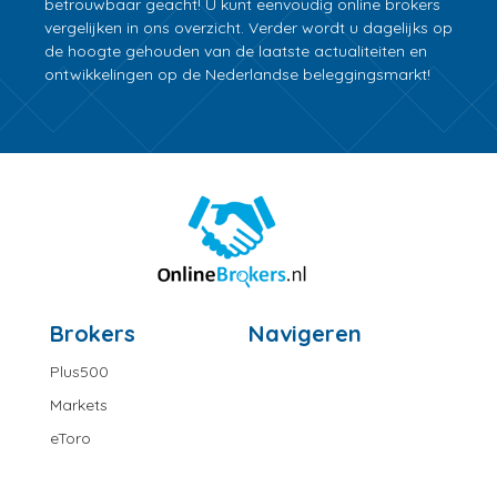
betrouwbaar geacht! U kunt eenvoudig online brokers
vergelijken in ons overzicht. Verder wordt u dagelijks op
de hoogte gehouden van de laatste actualiteiten en
ontwikkelingen op de Nederlandse beleggingsmarkt!
Brokers
Navigeren
Plus500
Markets
eToro