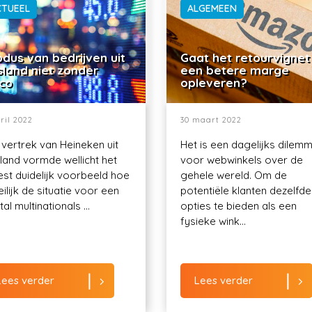
CTUEEL
ALGEMEEN
dus van bedrijven uit
Gaat het retourvignet
sland niet zonder
een betere marge
ico
opleveren?
ril 2022
30 maart 2022
 vertrek van Heineken uit
Het is een dagelijks dilem
land vormde wellicht het
voor webwinkels over de
st duidelijk voorbeeld hoe
gehele wereld. Om de
ilijk de situatie voor een
potentiële klanten dezelfde
al multinationals ...
opties te bieden als een
fysieke wink...
Lees verder
Lees verder