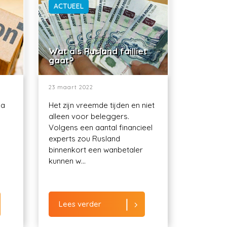
ACTUEEL
Wat als Rusland failliet
gaat?
23 maart 2022
ma
Het zijn vreemde tijden en niet
alleen voor beleggers.
Volgens een aantal financieel
experts zou Rusland
binnenkort een wanbetaler
kunnen w...
Lees verder