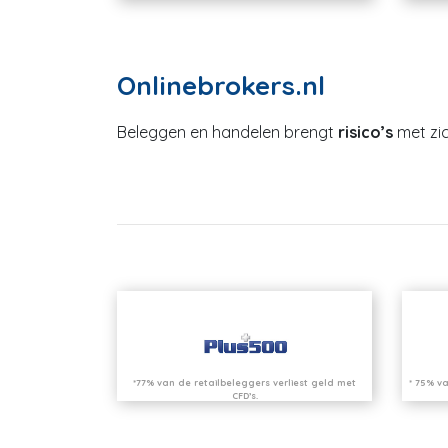
Onlinebrokers.nl
Beleggen en handelen brengt
risico’s
met zic
*77% van de retailbeleggers verliest geld met
* 75% va
CFD’s.