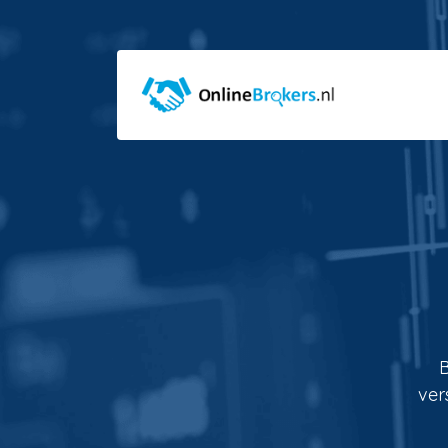
B
ver