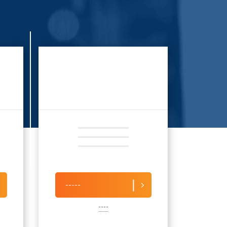
-----
----