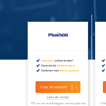
Populaire
online broker!
Favoriet bij
Nederlanders
Oefenen met
demo-account
Naar de website
Lees de review
*77% van de retailbeleggers verliest geld met
* 75%