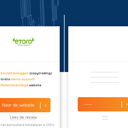
Sociaal beleggen
(copytrading)
Gratis
demo-account
Nederlandstalige
website
-----
Naar de website
----
Lees de review
 van particuliere handelaren in CFD's