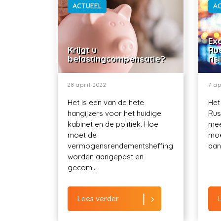
ACTUEEL
A
Exo
Krijgt u
Ru
belastingcompensatie?
ris
28 april 2022
7 ap
Het is een van de hete
Het
hangijzers voor het huidige
Rus
kabinet en de politiek. Hoe
mee
moet de
moe
vermogensrendementsheffing
aant
worden aangepast en
gecom...
Lees verder