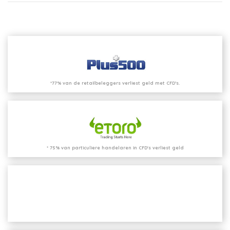
*77% van de retailbeleggers verliest geld met CFD’s.
* 75% van particuliere handelaren in CFD's verliest geld