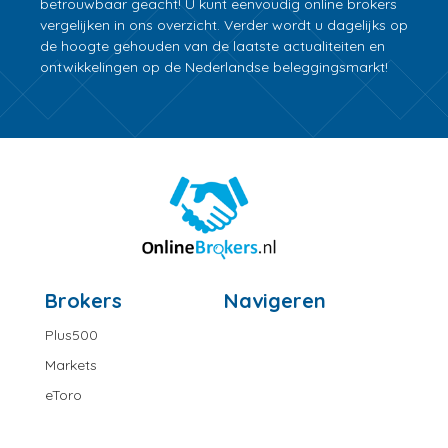
betrouwbaar geacht! U kunt eenvoudig online brokers
vergelijken in ons overzicht. Verder wordt u dagelijks op
de hoogte gehouden van de laatste actualiteiten en
ontwikkelingen op de Nederlandse beleggingsmarkt!
Brokers
Navigeren
Plus500
Markets
eToro