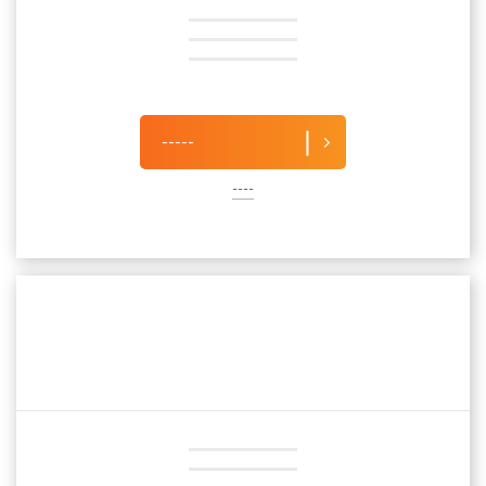
-----
----