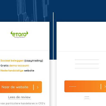
Sociaal beleggen
(copytrading)
Gratis
demo-account
Nederlandstalige
website
-----
Naar de website
----
Lees de review
 van particuliere handelaren in CFD's