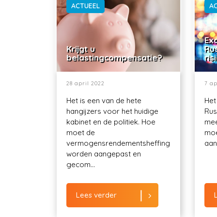
ACTUEEL
A
Exo
Krijgt u
Ru
belastingcompensatie?
ris
28 april 2022
7 ap
Het is een van de hete
Het
hangijzers voor het huidige
Rus
kabinet en de politiek. Hoe
mee
moet de
moe
vermogensrendementsheffing
aant
worden aangepast en
gecom...
Lees verder