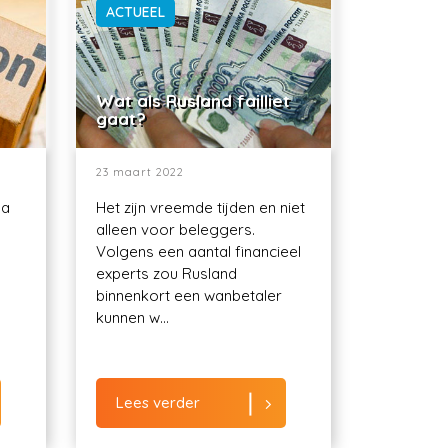
ACTUEEL
Wat als Rusland failliet
gaat?
23 maart 2022
ma
Het zijn vreemde tijden en niet
alleen voor beleggers.
Volgens een aantal financieel
experts zou Rusland
binnenkort een wanbetaler
kunnen w...
Lees verder