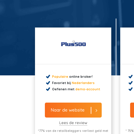
Populaire
online broker!
Favoriet bij
Nederlanders
Oefenen met
demo-account
Naar de website
Lees de review
*77% van de retailbeleggers verliest geld met
* 75%