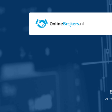
B
ver