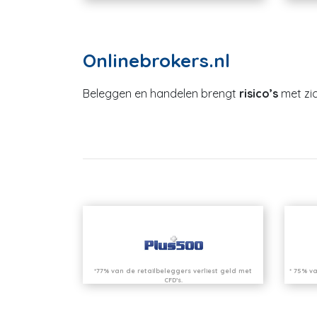
Onlinebrokers.nl
Beleggen en handelen brengt
risico’s
met zic
*77% van de retailbeleggers verliest geld met
* 75% va
CFD’s.