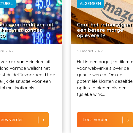
CTUEEL
ALGEMEEN
dus van bedrijven uit
Gaat het retourvignet
sland niet zonder
een betere marge
ico
opleveren?
ril 2022
30 maart 2022
 vertrek van Heineken uit
Het is een dagelijks dilem
land vormde wellicht het
voor webwinkels over de
st duidelijk voorbeeld hoe
gehele wereld. Om de
ilijk de situatie voor een
potentiële klanten dezelfde
al multinationals ...
opties te bieden als een
fysieke wink...
Lees verder
Lees verder