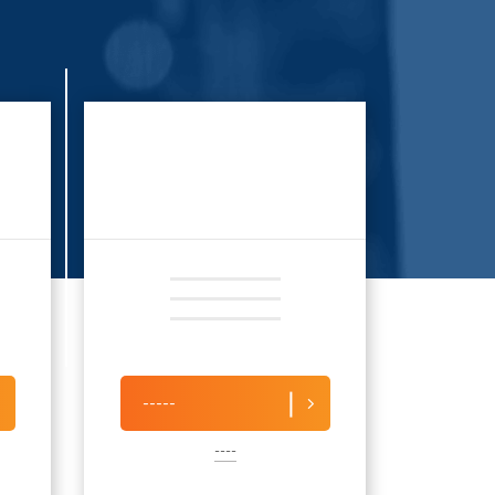
-----
----