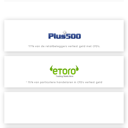
*77% van de retailbeleggers verliest geld met CFD’s.
* 75% van particuliere handelaren in CFD's verliest geld