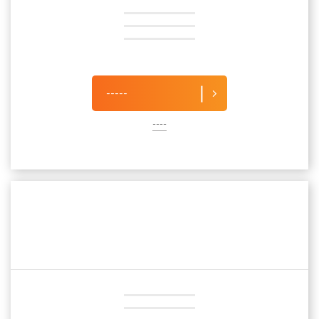
-----
----