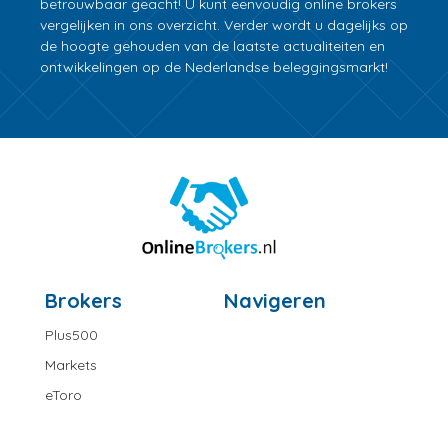
betrouwbaar geacht! U kunt eenvoudig online brokers
vergelijken in ons overzicht. Verder wordt u dagelijks op
de hoogte gehouden van de laatste actualiteiten en
ontwikkelingen op de Nederlandse beleggingsmarkt!
Brokers
Navigeren
Plus500
Markets
eToro